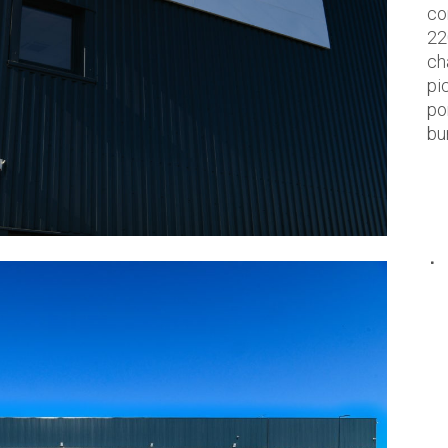
co
22
ch
pi
po
bu